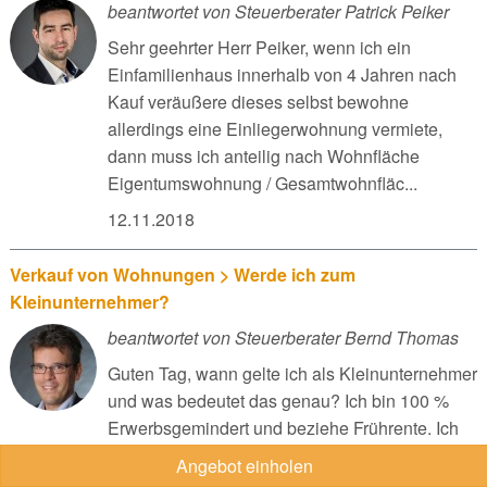
beantwortet von Steuerberater Patrick Peiker
Sehr geehrter Herr Peiker, wenn ich ein
Einfamilienhaus innerhalb von 4 Jahren nach
Kauf veräußere dieses selbst bewohne
allerdings eine Einliegerwohnung vermiete,
dann muss ich anteilig nach Wohnfläche
Eigentumswohnung / Gesamtwohnfläc...
12.11.2018
Verkauf von Wohnungen > Werde ich zum
Kleinunternehmer?
beantwortet von Steuerberater Bernd Thomas
Guten Tag, wann gelte ich als Kleinunternehmer
und was bedeutet das genau? Ich bin 100 %
Erwerbsgemindert und beziehe Frührente. Ich
habe in einer geerbten Wohnung 7 Jahre lange
Angebot einholen
selbst gewohnt und diese in 2017 steuerfrei