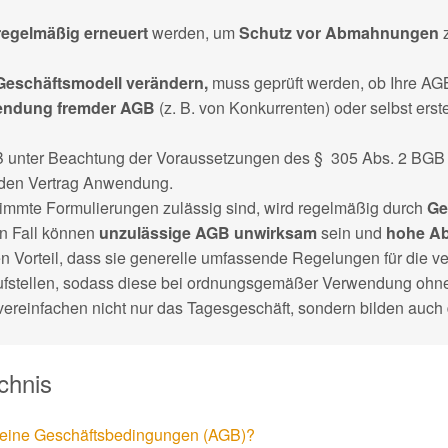
regelmäßig erneuert
werden, um
Schutz vor Abmahnungen
z
eschäftsmodell verändern,
muss geprüft werden, ob Ihre AG
endung fremder AGB
(z. B. von Konkurrenten) oder selbst erst
 unter Beachtung der Voraussetzungen des § 305 Abs. 2 BG
f den Vertrag Anwendung.
timmte Formulierungen zulässig sind, wird regelmäßig durch
Ge
n Fall können
unzulässige AGB unwirksam
sein und
hohe A
n Vorteil, dass sie generelle umfassende Regelungen für die ve
fstellen, sodass diese bei ordnungsgemäßer Verwendung ohne w
ereinfachen nicht nur das Tagesgeschäft, sondern bilden auch d
chnis
meine Geschäftsbedingungen (AGB)?