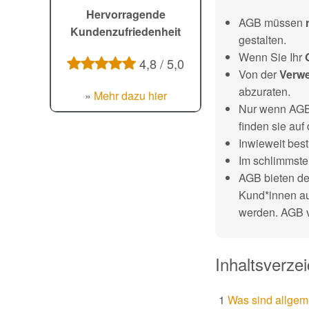
Hervorragende
AGB müssen
Kundenzufriedenheit
gestalten.
Wenn Sie Ihr
G
4,8 / 5,0
Von der
Verw
abzuraten.
»
Mehr dazu hier
Nur wenn AGB
finden sie au
Inwieweit bes
Im schlimmste
AGB bieten de
Kund*innen au
werden. AGB v
Inhaltsverzei
Was sind allge