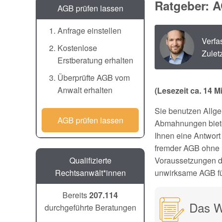
Ratgeber: A
AGB prüfen lassen
Anfrage einstellen
Verfa
Kostenlose
Zulet
Erstberatung erhalten
Überprüfte AGB vom
Anwalt erhalten
(Lesezeit ca. 14 M
Sie benutzen Allge
AGB prüfen lassen
Abmahnungen biete
Ihnen eine Antwort
fremder AGB ohne r
Voraussetzungen d
Qualifizierte
unwirksame AGB für
Rechtsanwält*innen
Bereits
207.114
Das Wi
durchgeführte Beratungen