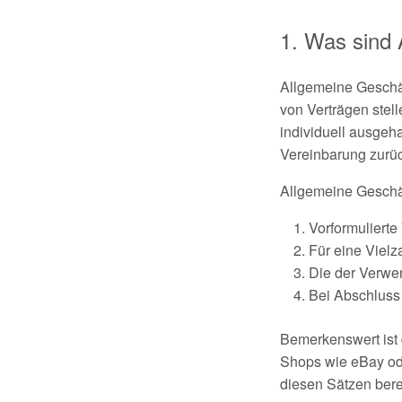
Was sind 
Allgemeine Geschäf
von Verträgen stel
individuell ausgeh
Vereinbarung zurüc
Allgemeine Geschä
Vorformuliert
Für eine Vielz
Die der Verwen
Bei Abschluss
Bemerkenswert ist 
Shops wie eBay od
diesen Sätzen bere