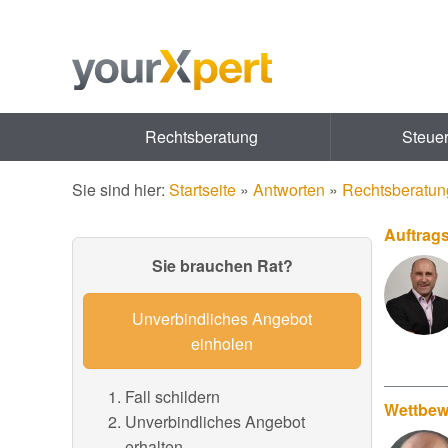
Rechtsberatung
Steue
Sie sind hier:
Startseite
»
Antworten
»
Rechtsberatun
Auftrag
Sie brauchen Rat?
Unverbindliches Angebot
einholen
Fall schildern
Wettbew
Unverbindliches Angebot
erhalten