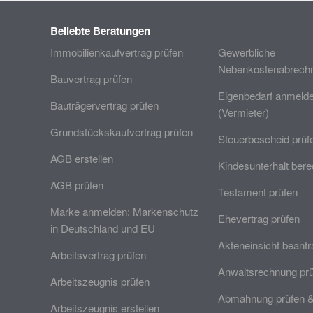
Beliebte Beratungen
Immobilienkaufvertrag prüfen
Gewerbliche
Nebenkostenabrechn
Bauvertrag prüfen
Eigenbedarf anmeld
Bauträgervertrag prüfen
(Vermieter)
Grundstückskaufvertrag prüfen
Steuerbescheid prüf
AGB erstellen
Kindesunterhalt ber
AGB prüfen
Testament prüfen
Marke anmelden: Markenschutz
Ehevertrag prüfen
in Deutschland und EU
Akteneinsicht beant
Arbeitsvertrag prüfen
Anwaltsrechnung pr
Arbeitszeugnis prüfen
Abmahnung prüfen 
Arbeitszeugnis erstellen