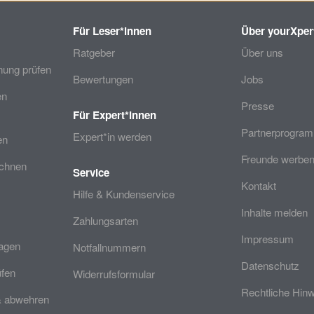
Für Leser*innen
Über yourXper
Ratgeber
Über uns
ung prüfen
Bewertungen
Jobs
en
Presse
Für Expert*innen
Partnerprogra
Expert*in werden
en
Freunde werben
echnen
Service
Kontakt
Hilfe & Kundenservice
Inhalte melden
Zahlungsarten
Impressum
ragen
Notfallnummern
Datenschutz
üfen
Widerrufsformular
Rechtliche Hin
& abwehren