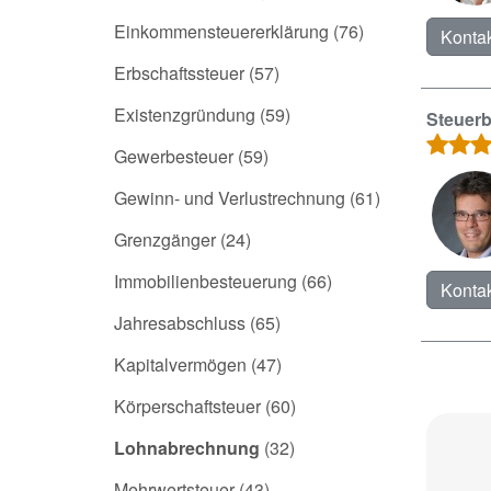
Einkommensteuererklärung
(76)
Kontak
Erbschaftssteuer
(57)
Existenzgründung
(59)
Steuer
Gewerbesteuer
(59)
Gewinn- und Verlustrechnung
(61)
Grenzgänger
(24)
Immobilienbesteuerung
(66)
Kontak
Jahresabschluss
(65)
Kapitalvermögen
(47)
Körperschaftsteuer
(60)
Lohnabrechnung
(32)
Mehrwertsteuer
(43)