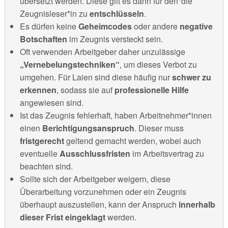
übersetzt werden. Diese gilt es dann für den*die
Zeugnisleser*in zu
entschlüsseln
.
Es dürfen keine
Geheimcodes
oder andere
negative
Botschaften
im Zeugnis versteckt sein.
Oft verwenden Arbeitgeber daher unzulässige
„Vernebelungstechniken“
, um dieses Verbot zu
umgehen. Für Laien sind diese häufig nur
schwer zu
erkennen
, sodass sie auf
professionelle Hilfe
angewiesen sind.
Ist das Zeugnis fehlerhaft, haben Arbeitnehmer*innen
einen
Berichtigungsanspruch
. Dieser muss
fristgerecht
geltend gemacht werden, wobei auch
eventuelle
Ausschlussfristen
im Arbeitsvertrag zu
beachten sind.
Sollte sich der Arbeitgeber weigern, diese
Überarbeitung vorzunehmen oder ein Zeugnis
überhaupt auszustellen, kann der Anspruch
innerhalb
dieser Frist eingeklagt
werden.