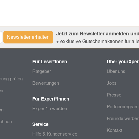
Jetzt zum Newsletter anmelden und
+ exklusive Gutscheinaktionen für al
Für Leser*innen
Über yourXper
Ratgeber
Über uns
ung prüfen
Bewertungen
Jobs
en
Presse
Für Expert*innen
Partnerprogra
Expert*in werden
en
Freunde werben
echnen
Service
Kontakt
Hilfe & Kundenservice