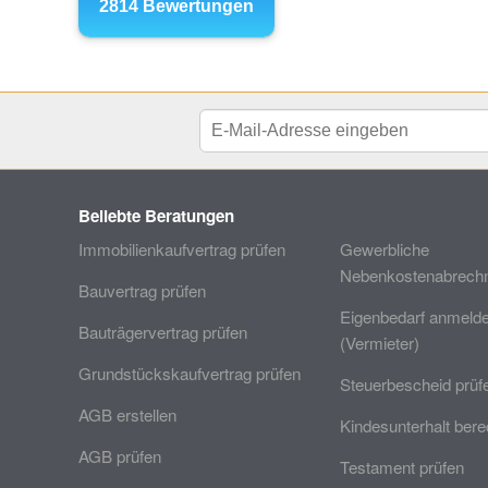
Beliebte Beratungen
Immobilienkaufvertrag prüfen
Gewerbliche
Nebenkostenabrechn
Bauvertrag prüfen
Eigenbedarf anmeld
Bauträgervertrag prüfen
(Vermieter)
Grundstückskaufvertrag prüfen
Steuerbescheid prüf
AGB erstellen
Kindesunterhalt ber
AGB prüfen
Testament prüfen