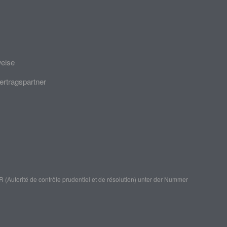
weise
ertragspartner
(Autorité de contrôle prudentiel et de résolution)
unter der Nummer