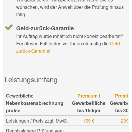
wünschen, wird der Anwalt über die Prüfung hinaus
tätig.
Geld-zurück-Garantie
Ihr Auftrag wurde inhaltlich nicht korrekt bearbeitet?
Für diesen Fall bieten wir Ihnen einmalig die
Geld-
zurück-Garantie
!
Leistungsumfang
Gewerbliche
Premium I
Premium
Nebenkostenabrechnung
Gewerbefläche
Gewerbef
prüfen
bis 150qm
bis 30
Leistungen / Preis zzgl. MwSt
159 €
239 
Rechtssichere Prüfung vom