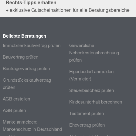
Rechts-Tipps erhalten
+ exklusive Gutscheinaktionen für alle Beratungsbereiche
Beliebte Beratungen
Immobilienkaufvertrag prüfen
Gewerbliche
Nebenkostenabrechnung
Bauvertrag prüfen
prüfen
Bauträgervertrag prüfen
Eigenbedarf anmelden
(Vermieter)
Grundstückskaufvertrag
prüfen
Steuerbescheid prüfen
AGB erstellen
Kindesunterhalt berechnen
AGB prüfen
Testament prüfen
Marke anmelden:
Ehevertrag prüfen
Markenschutz in Deutschland