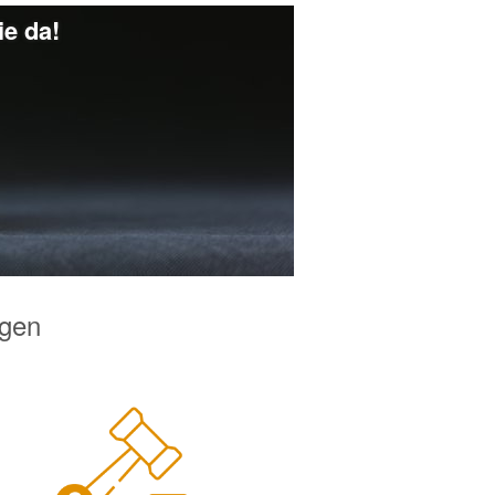
ie da!
egen