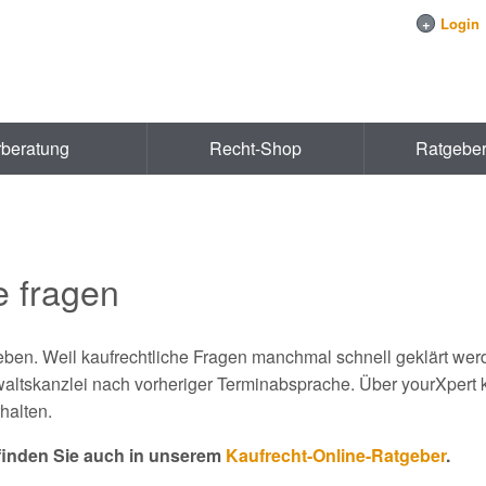
+
Login
rberatung
Recht-Shop
Ratgebe
e fragen
geben. Weil kaufrechtliche Fragen manchmal schnell geklärt we
waltskanzlei nach vorheriger Terminabsprache. Über yourXpert k
halten.
finden Sie auch in unserem
Kaufrecht-Online-Ratgeber
.