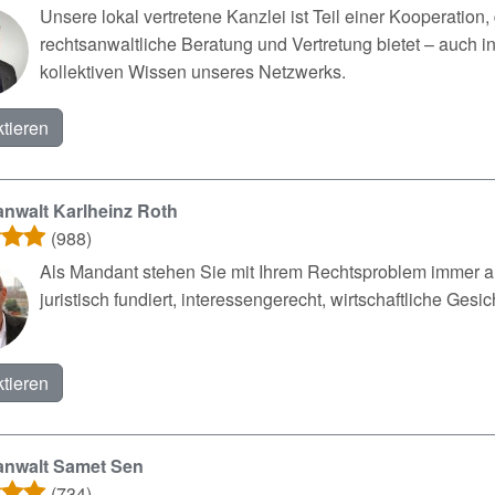
Unsere lokal vertretene Kanzlei ist Teil einer Kooperation
rechtsanwaltliche Beratung und Vertretung bietet – auch i
kollektiven Wissen unseres Netzwerks.
tieren
nwalt Karlheinz Roth
(988)
Als Mandant stehen Sie mit Ihrem Rechtsproblem immer an 
juristisch fundiert, interessengerecht, wirtschaftliche Ges
tieren
anwalt Samet Sen
(734)