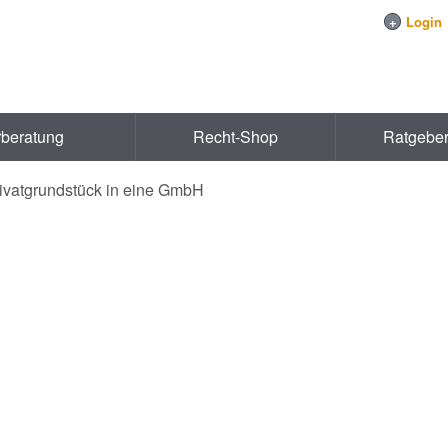
+
Login
rberatung
Recht-Shop
Ratgebe
ivatgrundstück in eine GmbH