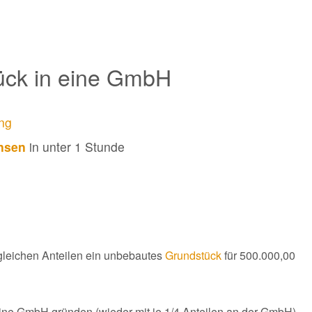
tück in eine GmbH
ng
ansen
in unter 1 Stunde
 gleichen Anteilen ein unbebautes
Grundstück
für 500.000,00
eine GmbH gründen (wieder mit je 1/4 Anteilen an der GmbH)