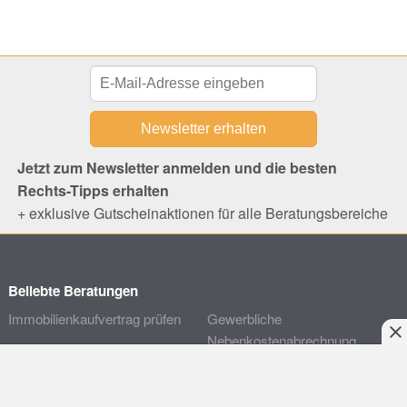
Jetzt zum Newsletter anmelden und die besten
Rechts-Tipps erhalten
+ exklusive Gutscheinaktionen für alle Beratungsbereiche
Beliebte Beratungen
Immobilienkaufvertrag prüfen
Gewerbliche
Nebenkostenabrechnung
Bauvertrag prüfen
prüfen
Anliegen schildern
Bauträgervertrag prüfen
Angebot einholen
Eigenbedarf anmelden