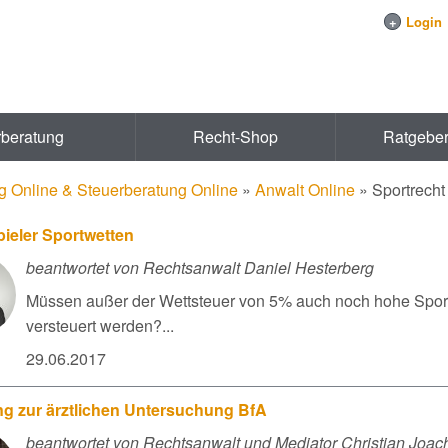
+
Login
rberatung
Recht-Shop
Ratgebe
g Online & Steuerberatung Online
»
Anwalt Online
»
Sportrecht
ieler Sportwetten
beantwortet von Rechtsanwalt Daniel Hesterberg
Müssen außer der Wettsteuer von 5% auch noch hohe Sport
versteuert werden?...
29.06.2017
ng zur ärztlichen Untersuchung BfA
beantwortet von Rechtsanwalt und Mediator Christian Joac