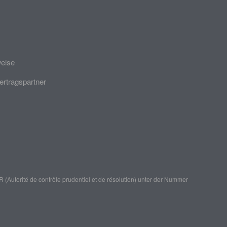
weise
ertragspartner
(Autorité de contrôle prudentiel et de résolution)
unter der Nummer