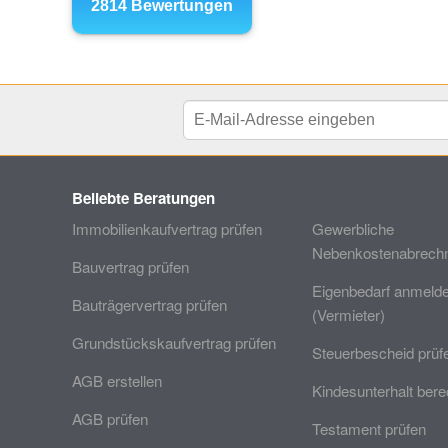
Beliebte Beratungen
Immobilienkaufvertrag prüfen
Gewerbliche
Nebenkostenabrechn
Bauvertrag prüfen
Eigenbedarf anmeld
Bauträgervertrag prüfen
(Vermieter)
Grundstückskaufvertrag prüfen
Steuerbescheid prüf
AGB erstellen
Kindesunterhalt ber
AGB prüfen
Testament prüfen