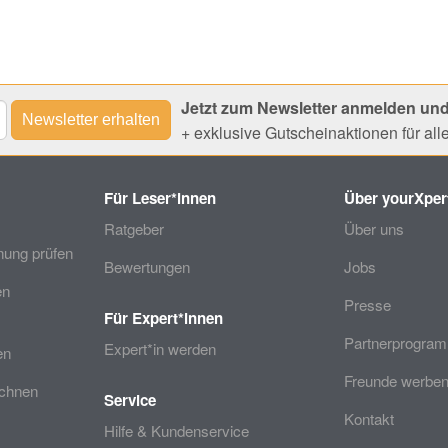
Jetzt zum Newsletter anmelden und
+ exklusive Gutscheinaktionen für al
Für Leser*innen
Über yourXper
Ratgeber
Über uns
ung prüfen
Bewertungen
Jobs
en
Presse
Für Expert*innen
Partnerprogra
Expert*in werden
en
Freunde werben
echnen
Service
Kontakt
Hilfe & Kundenservice