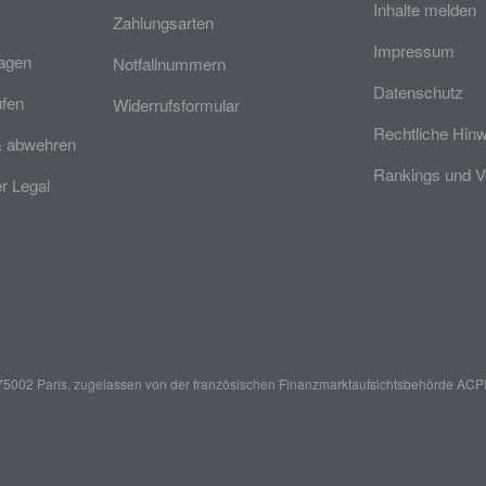
Inhalte melden
Zahlungsarten
Impressum
ragen
Notfallnummern
Datenschutz
üfen
Widerrufsformular
Rechtliche Hin
& abwehren
Rankings und V
 Legal
er, 75002 Paris, zugelassen von der französischen Finanzmarktaufsichtsbehörde
ACPR 