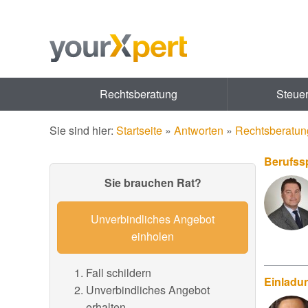
Rechtsberatung
Steue
Sie sind hier:
Startseite
»
Antworten
»
Rechtsberatun
Berufssp
Sie brauchen Rat?
Unverbindliches Angebot
einholen
Fall schildern
Einladu
Unverbindliches Angebot
erhalten