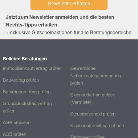
Jetzt zum Newsletter anmelden und die besten
Rechts-Tipps erhalten
+ exklusive Gutscheinaktionen für alle Beratungsbereiche
Beliebte Beratungen
Immobilienkaufvertrag prüfen
Gewerbliche
Nebenkostenabrechnung
Bauvertrag prüfen
prüfen
Bauträgervertrag prüfen
Eigenbedarf anmelden
(Vermieter)
Grundstückskaufvertrag
prüfen
Steuerbescheid prüfen
AGB erstellen
Kindesunterhalt berechnen
AGB prüfen
Testament prüfen