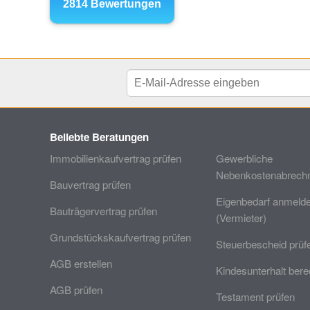
Beliebte Beratungen
Immobilienkaufvertrag prüfen
Gewerbliche
Nebenkostenabrechn
Bauvertrag prüfen
Eigenbedarf anmeld
Bauträgervertrag prüfen
(Vermieter)
Grundstückskaufvertrag prüfen
Steuerbescheid prüf
AGB erstellen
Kindesunterhalt ber
AGB prüfen
Testament prüfen