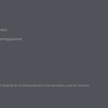
weise
ertragspartner
(Autorité de contrôle prudentiel et de résolution)
unter der Nummer