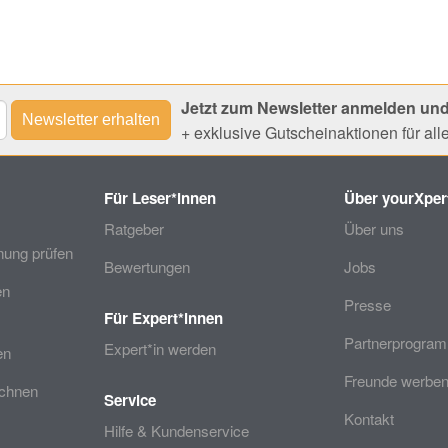
Jetzt zum Newsletter anmelden und
+ exklusive Gutscheinaktionen für al
Für Leser*innen
Über yourXper
Ratgeber
Über uns
ung prüfen
Bewertungen
Jobs
en
Presse
Für Expert*innen
Partnerprogra
Expert*in werden
en
Freunde werben
echnen
Service
Kontakt
Hilfe & Kundenservice