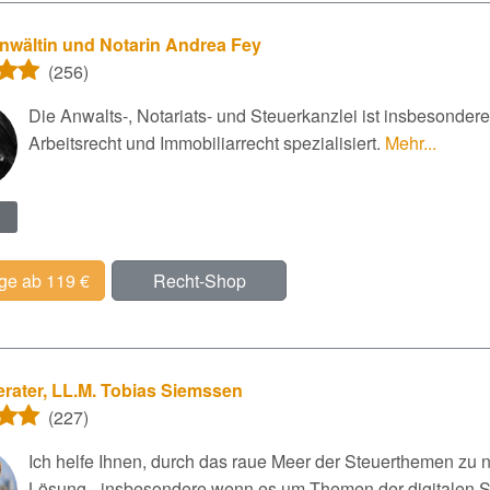
nwältin und Notarin Andrea Fey
(256)
Die Anwalts-, Notariats- und Steuerkanzlei ist insbesondere
Arbeitsrecht und Immobiliarrecht spezialisiert.
Mehr...
ge ab 119 €
Recht-Shop
rater, LL.M. Tobias Siemssen
(227)
Ich helfe Ihnen, durch das raue Meer der Steuerthemen zu
Lösung - insbesondere wenn es um Themen der digitalen S