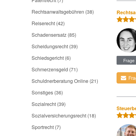
Patentrecht
(7)
Rechtsanwaltsgebühren
(38)
Rechtsa
Reiserecht
(42)
Schadensersatz
(85)
Scheidungsrecht
(39)
Schiedsgericht
(6)
Frage
Schmerzensgeld
(71)
Fra
Schuldnerberatung Online
(21)
Sonstiges
(36)
Sozialrecht
(39)
Steuerbe
Sozialversicherungsrecht
(18)
Sportrecht
(7)