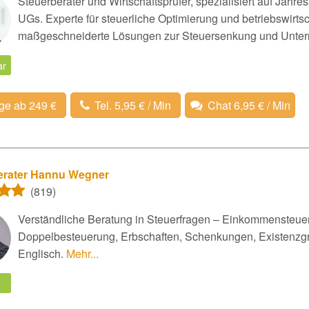
Steuerberater und Wirtschaftsprüfer, spezialisiert auf Jah
UGs. Experte für steuerliche Optimierung und betriebswirtsc
maßgeschneiderte Lösungen zur Steuersenkung und Unt
ar
ge ab 249 €
Tel. 5,95 € / Min
Chat 6,95 € / Min
erater Hannu Wegner
(819)
Verständliche Beratung in Steuerfragen – Einkommensteuer,
Doppelbesteuerung, Erbschaften, Schenkungen, Existenzgr
Englisch.
Mehr...