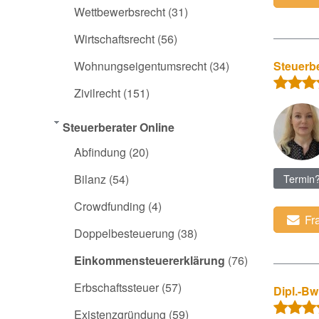
Wettbewerbsrecht
(31)
Wirtschaftsrecht
(56)
Wohnungseigentumsrecht
(34)
Steuerbe
Zivilrecht
(151)
Steuerberater Online
Abfindung
(20)
Bilanz
(54)
Termin
Crowdfunding
(4)
Fr
Doppelbesteuerung
(38)
Einkommensteuererklärung
(76)
Erbschaftssteuer
(57)
Dipl.-Bw
Existenzgründung
(59)