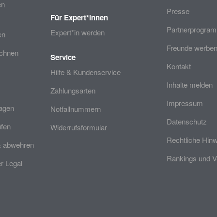
en
Presse
Für Expert*innen
Partnerprogra
Expert*in werden
en
Freunde werben
echnen
Service
Kontakt
Hilfe & Kundenservice
Inhalte melden
Zahlungsarten
Impressum
ragen
Notfallnummern
Datenschutz
üfen
Widerrufsformular
Rechtliche Hin
& abwehren
Rankings und V
 Legal