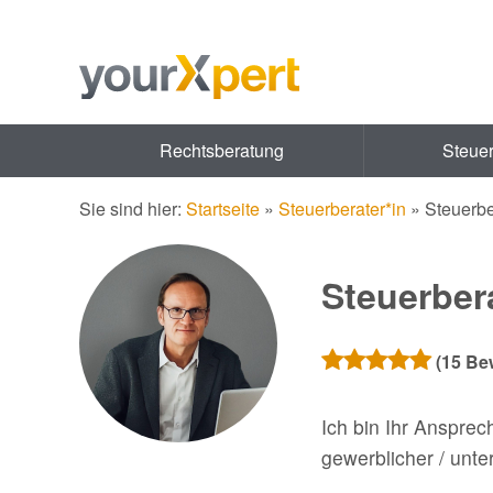
Rechtsberatung
Steue
Sie sind hier:
Startseite
»
Steuerberater*in
»
Steuerbe
Steuerber
(
15
Bew
Ich bin Ihr Ansprec
gewerblicher / unte