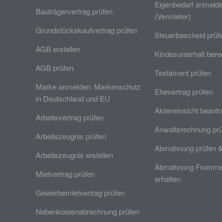
Eigenbedarf anmeld
Bauträgervertrag prüfen
(Vermieter)
Grundstückskaufvertrag prüfen
Steuerbescheid prüf
AGB erstellen
Kindesunterhalt ber
AGB prüfen
Testament prüfen
Marke anmelden: Markenschutz
Ehevertrag prüfen
in Deutschland und EU
Akteneinsicht beant
Arbeitsvertrag prüfen
Anwaltsrechnung pr
Arbeitszeugnis prüfen
Abmahnung prüfen 
Arbeitszeugnis erstellen
Abmahnung Frommer
Mietvertrag prüfen
erhalten
Gewerbemietvertrag prüfen
Nebenkostenabrechnung prüfen