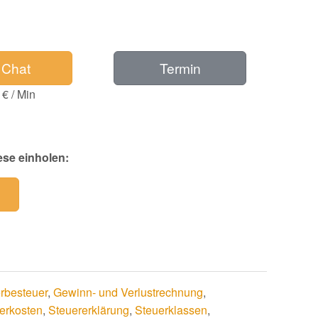
Chat
Termin
 € / Min
ese einholen:
rbesteuer
,
Gewinn- und Verlustrechnung
,
erkosten
,
Steuererklärung
,
Steuerklassen
,