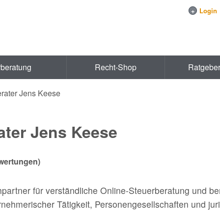
+
Login
rberatung
Recht-Shop
Ratgebe
rater Jens Keese
ater Jens Keese
ertungen)
hpartner für verständliche Online-Steuerberatung und bera
rnehmerischer Tätigkeit, Personengesellschaften und jur