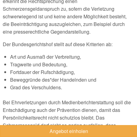
erkennt die Rechtsprechung einen
Schmerzensgeldanspruch zu, sofern die Verletzung
schwerwiegend ist und keine andere Möglichkeit besteht,
die Beeinträchtigung auszugleichen, zum Beispiel durch
eine presserechtliche Gegendarstellung.
Der Bundesgerichtshof stellt auf diese Kriterien ab:
Art und Ausmaß der Verbreitung,
Tragweite und Bedeutung,
Fortdauer der Rufschädigung,
Beweggründe des*der Handelnden und
Grad des Verschuldens.
Bei Ehrverletzungen durch Medienberichterstattung soll die
Entschädigung auch der Prävention dienen, damit das
Persönlichkeitsrecht nicht schutzlos bleibt. Das
Schmerzensgeld darf nicht so gering ausfallen, dass
Angebot einholen
Verleger es in ihre Preiskalkulation einbeziehen könnten.