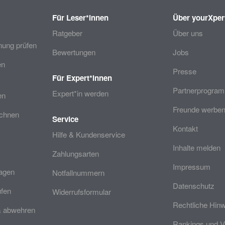
Für Leser*innen
Über yourXper
Ratgeber
Über uns
ung prüfen
Bewertungen
Jobs
en
Presse
Für Expert*innen
Partnerprogra
Expert*in werden
en
Freunde werben
echnen
Service
Kontakt
Hilfe & Kundenservice
Inhalte melden
Zahlungsarten
Impressum
ragen
Notfallnummern
Datenschutz
üfen
Widerrufsformular
Rechtliche Hin
& abwehren
Rankings und V