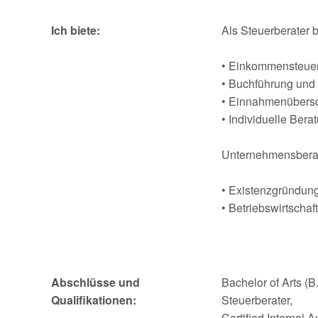
Ich biete:
Als Steuerberater b
• Einkommensteuer
• Buchführung und 
• Einnahmenübers
• Individuelle Ber
Unternehmensberat
• Existenzgründun
• Betriebswirtschaf
Abschlüsse und
Bachelor of Arts (B
Qualifikationen:
Steuerberater,
Certified Internal A