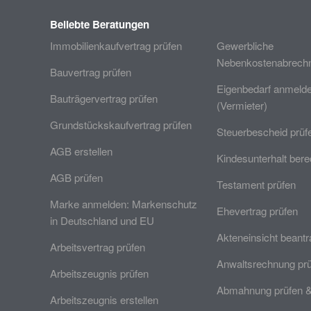
Beliebte Beratungen
Immobilienkaufvertrag prüfen
Gewerbliche
Nebenkostenabrechn
Bauvertrag prüfen
Eigenbedarf anmeld
Bauträgervertrag prüfen
(Vermieter)
Grundstückskaufvertrag prüfen
Steuerbescheid prüf
AGB erstellen
Kindesunterhalt ber
AGB prüfen
Testament prüfen
Marke anmelden: Markenschutz
Ehevertrag prüfen
in Deutschland und EU
Akteneinsicht beant
Arbeitsvertrag prüfen
Anwaltsrechnung pr
Arbeitszeugnis prüfen
Abmahnung prüfen 
Arbeitszeugnis erstellen