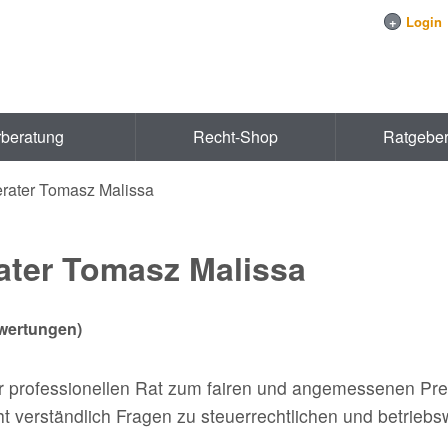
+
Login
rberatung
Recht-Shop
Ratgebe
rater Tomasz Malissa
ater Tomasz Malissa
ertungen)
ir professionellen Rat zum fairen und angemessenen Prei
t verständlich Fragen zu steuerrechtlichen und betriebs