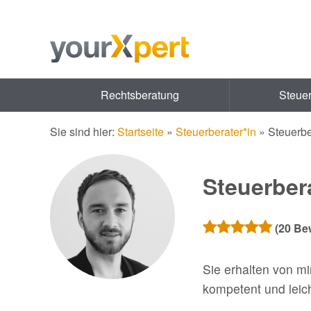
Rechtsberatung
Steue
Sie sind hier:
Startseite
»
Steuerberater*in
»
Steuerbe
Steuerber
(
20
Bew
Sie erhalten von m
kompetent und leich