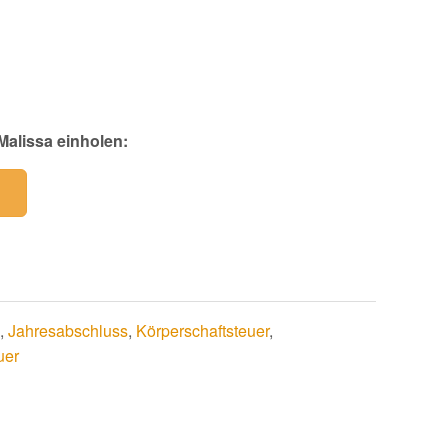
Malissa einholen:
,
Jahresabschluss
,
Körperschaftsteuer
,
uer