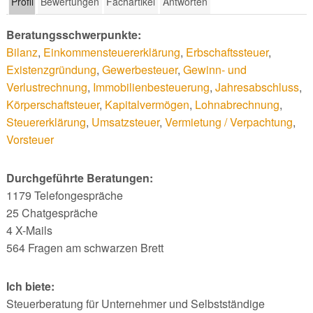
Profil
Bewertungen
Fachartikel
Antworten
Beratungsschwerpunkte:
Bilanz
,
Einkommensteuererklärung
,
Erbschaftssteuer
,
Existenzgründung
,
Gewerbesteuer
,
Gewinn- und
Verlustrechnung
,
Immobilienbesteuerung
,
Jahresabschluss
,
Körperschaftsteuer
,
Kapitalvermögen
,
Lohnabrechnung
,
Steuererklärung
,
Umsatzsteuer
,
Vermietung / Verpachtung
,
Vorsteuer
Durchgeführte Beratungen:
1179 Telefongespräche
25 Chatgespräche
4 X-Mails
564 Fragen am schwarzen Brett
Ich biete:
Steuerberatung für Unternehmer und Selbstständige