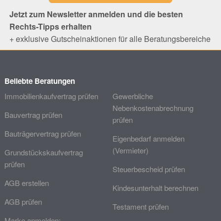
Jetzt zum Newsletter anmelden und die besten
Rechts-Tipps erhalten
+ exklusive Gutscheinaktionen für alle Beratungsbereiche
Beliebte Beratungen
Immobilienkaufvertrag prüfen
Gewerbliche
Nebenkostenabrechnung
Bauvertrag prüfen
prüfen
Bauträgervertrag prüfen
Eigenbedarf anmelden
(Vermieter)
Grundstückskaufvertrag
prüfen
Steuerbescheid prüfen
AGB erstellen
Kindesunterhalt berechnen
AGB prüfen
Testament prüfen
Marke anmelden: