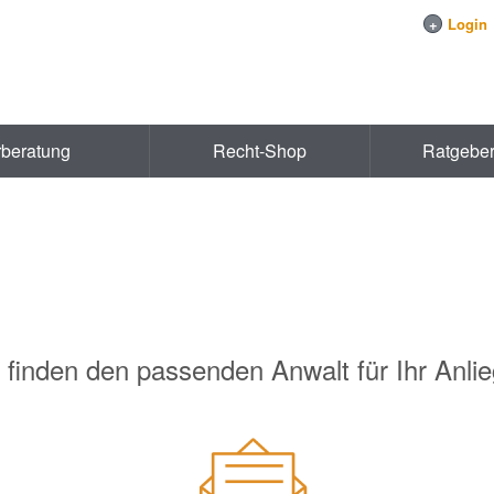
+
Login
rberatung
Recht-Shop
Ratgebe
 finden den passenden Anwalt für Ihr Anli