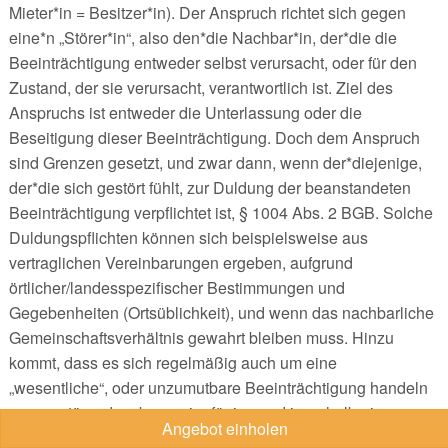
Mieter*in = Besitzer*in). Der Anspruch richtet sich gegen
eine*n „Störer*in“, also den*die Nachbar*in, der*die die
Beeinträchtigung entweder selbst verursacht, oder für den
Zustand, der sie verursacht, verantwortlich ist. Ziel des
Anspruchs ist entweder die Unterlassung oder die
Beseitigung dieser Beeinträchtigung. Doch dem Anspruch
sind Grenzen gesetzt, und zwar dann, wenn der*diejenige,
der*die sich gestört fühlt, zur Duldung der beanstandeten
Beeinträchtigung verpflichtet ist, § 1004 Abs. 2 BGB. Solche
Duldungspflichten können sich beispielsweise aus
vertraglichen Vereinbarungen ergeben, aufgrund
örtlicher/landesspezifischer Bestimmungen und
Gegebenheiten (Ortsüblichkeit), und wenn das nachbarliche
Gemeinschaftsverhältnis gewahrt bleiben muss. Hinzu
kommt, dass es sich regelmäßig auch um eine
„wesentliche“, oder unzumutbare Beeinträchtigung handeln
muss - störende, aber geringfügige und innerhalb eines
Angebot einholen
nachbarschaftlichen Zusammenlebens übliche