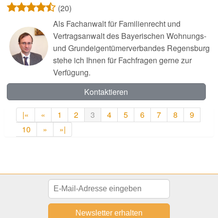
(20)
Als Fachanwalt für Familienrecht und
Vertragsanwalt des Bayerischen Wohnungs-
und Grundeigentümerverbandes Regensburg
stehe ich Ihnen für Fachfragen gerne zur
Verfügung.
Kontaktieren
|«
«
1
2
3
4
5
6
7
8
9
10
»
»|