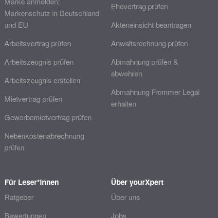
Marke anmelden:
Ehevertrag prüfen
Markenschutz in Deutschland
und EU
Akteneinsicht beantragen
Arbeitsvertrag prüfen
Anwaltsrechnung prüfen
Arbeitszeugnis prüfen
Abmahnung prüfen &
abwehren
Arbeitszeugnis erstellen
Abmahnung Frommer Legal
Mietvertrag prüfen
erhalten
Gewerbemietvertrag prüfen
Nebenkostenabrechnung
prüfen
Für Leser*innen
Über yourXpert
Ratgeber
Über uns
Bewertungen
Jobs