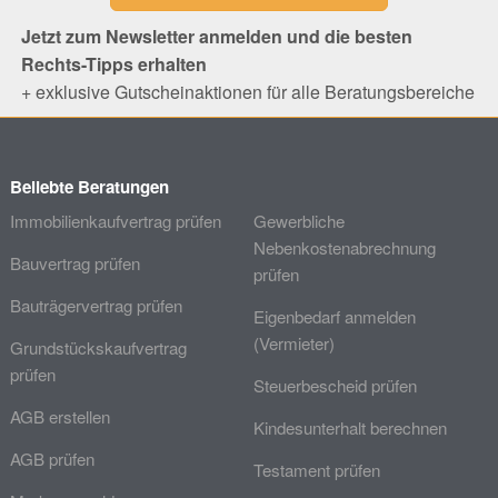
Jetzt zum Newsletter anmelden und die besten
Rechts-Tipps erhalten
+ exklusive Gutscheinaktionen für alle Beratungsbereiche
Beliebte Beratungen
Immobilienkaufvertrag prüfen
Gewerbliche
Nebenkostenabrechnung
Bauvertrag prüfen
prüfen
Bauträgervertrag prüfen
Eigenbedarf anmelden
(Vermieter)
Grundstückskaufvertrag
prüfen
Steuerbescheid prüfen
AGB erstellen
Kindesunterhalt berechnen
AGB prüfen
Testament prüfen