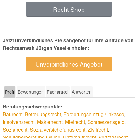
Recht-Shop
Jetzt unverbindliches Preisangebot für Ihre Anfrage von
Rechtsanwalt Jürgen Vasel einholen:
Unverbindliches Angebot
Profil
Bewertungen
Fachartikel
Antworten
Beratungsschwerpunkte:
Baurecht
,
Betreuungsrecht
,
Forderungseinzug / Inkasso
,
Insolvenzrecht
,
Maklerrecht
,
Mietrecht
,
Schmerzensgeld
,
Sozialrecht
,
Sozialversicherungsrecht
,
Zivilrecht
,
Schuldnerberatung Online
,
Unterhaltsrecht
,
Vertragsrecht
,