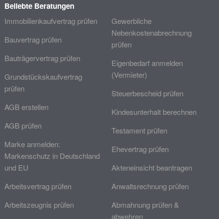
Beliebte Beratungen
Immobilienkaufvertrag prüfen
Gewerbliche
Nebenkostenabrechnung
Bauvertrag prüfen
prüfen
Bauträgervertrag prüfen
Eigenbedarf anmelden
(Vermieter)
Grundstückskaufvertrag
prüfen
Steuerbescheid prüfen
AGB erstellen
Kindesunterhalt berechnen
AGB prüfen
Testament prüfen
Marke anmelden:
Ehevertrag prüfen
Markenschutz in Deutschland
und EU
Akteneinsicht beantragen
Arbeitsvertrag prüfen
Anwaltsrechnung prüfen
Arbeitszeugnis prüfen
Abmahnung prüfen &
abwehren