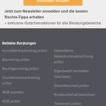
Jetzt zum Newsletter anmelden und die besten
Rechts-Tipps erhalten
+ exklusive Gutscheinaktionen für alle Beratungsbereiche
Beliebte Beratungen
Immobilienkaufvertrag prüfen
Gewerbliche
Nebenkostenabrechnung
Bauvertrag prüfen
prüfen
Bauträgervertrag prüfen
Eigenbedarf anmelden
(Vermieter)
Grundstückskaufvertrag
prüfen
Steuerbescheid prüfen
AGB erstellen
Kindesunterhalt berechnen
AGB prüfen
Testament prüfen