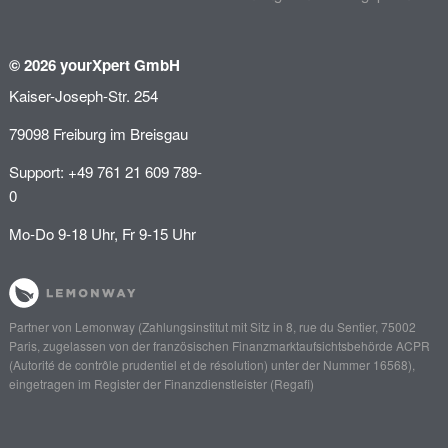
© 2026 yourXpert GmbH
Kaiser-Joseph-Str. 254
79098 Freiburg im Breisgau
Support: +49 761 21 609 789-
0
Mo-Do 9-18 Uhr, Fr 9-15 Uhr
Partner von
Lemonway
(Zahlungsinstitut mit Sitz in 8, rue du Sentier, 75002
Paris, zugelassen von der französischen Finanzmarktaufsichtsbehörde
ACPR
(Autorité de contrôle prudentiel et de résolution)
unter der Nummer 16568),
eingetragen im Register der Finanzdienstleister (
Regafi
)