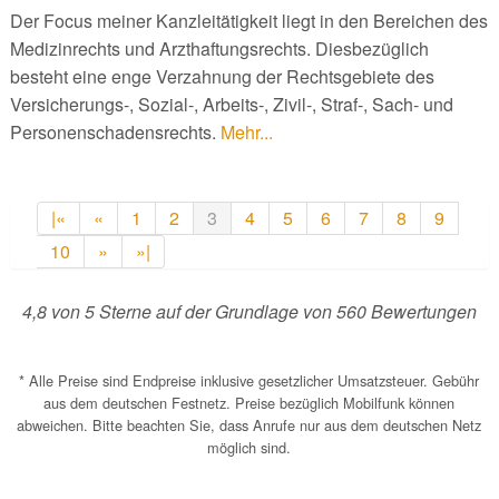
Der Focus meiner Kanzleitätigkeit liegt in den Bereichen des
Medizinrechts und Arzthaftungsrechts. Diesbezüglich
besteht eine enge Verzahnung der Rechtsgebiete des
Versicherungs-, Sozial-, Arbeits-, Zivil-, Straf-, Sach- und
Personenschadensrechts.
Mehr...
|«
«
1
2
3
4
5
6
7
8
9
10
»
»|
4,8
von
5
Sterne auf der Grundlage von
560
Bewertungen
* Alle Preise sind Endpreise inklusive gesetzlicher Umsatzsteuer. Gebühr
aus dem deutschen Festnetz. Preise bezüglich Mobilfunk können
abweichen. Bitte beachten Sie, dass Anrufe nur aus dem deutschen Netz
möglich sind.