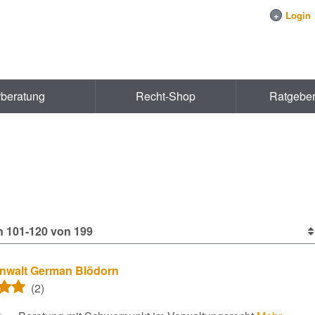
+
Login
rberatung
Recht-Shop
Ratgebe
n 101-120 von 199
nwalt German Blödorn
(2)