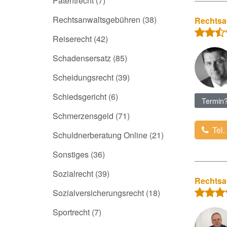
Patentrecht
(7)
Rechtsanwaltsgebühren
(38)
Rechtsa
Reiserecht
(42)
Schadensersatz
(85)
Scheidungsrecht
(39)
Schiedsgericht
(6)
Termin
Schmerzensgeld
(71)
Tel.
Schuldnerberatung Online
(21)
Sonstiges
(36)
Sozialrecht
(39)
Rechtsa
Sozialversicherungsrecht
(18)
Sportrecht
(7)