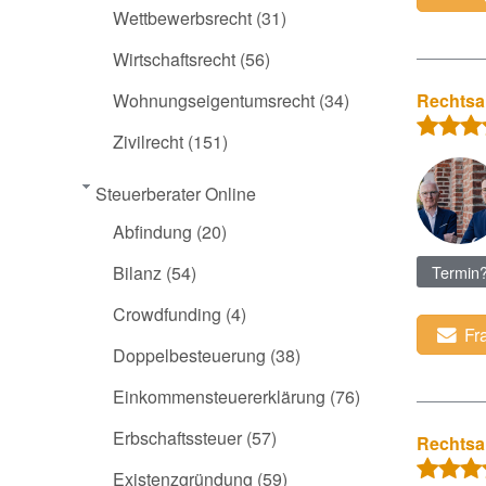
Wettbewerbsrecht
(31)
Wirtschaftsrecht
(56)
Wohnungseigentumsrecht
(34)
Rechtsa
Zivilrecht
(151)
Steuerberater Online
Abfindung
(20)
Bilanz
(54)
Termin
Crowdfunding
(4)
Fr
Doppelbesteuerung
(38)
Einkommensteuererklärung
(76)
Erbschaftssteuer
(57)
Rechtsa
Existenzgründung
(59)