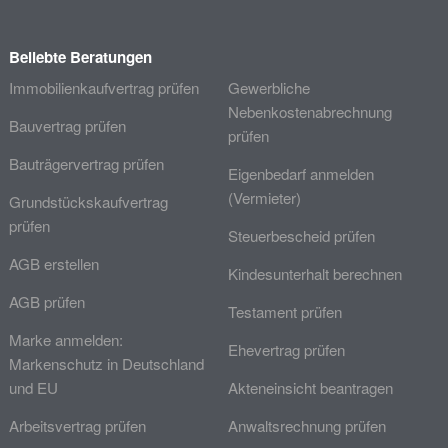
Beliebte Beratungen
Immobilienkaufvertrag prüfen
Gewerbliche
Nebenkostenabrechnung
Bauvertrag prüfen
prüfen
Bauträgervertrag prüfen
Eigenbedarf anmelden
(Vermieter)
Grundstückskaufvertrag
prüfen
Steuerbescheid prüfen
AGB erstellen
Kindesunterhalt berechnen
AGB prüfen
Testament prüfen
Marke anmelden:
Ehevertrag prüfen
Markenschutz in Deutschland
und EU
Akteneinsicht beantragen
Arbeitsvertrag prüfen
Anwaltsrechnung prüfen