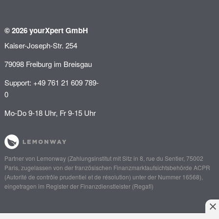
© 2026 yourXpert GmbH
Kaiser-Joseph-Str. 254
79098 Freiburg im Breisgau
Support: +49 761 21 609 789-
0
Mo-Do 9-18 Uhr, Fr 9-15 Uhr
Partner von
Lemonway
(Zahlungsinstitut mit Sitz in 8, rue du Sentier, 75002
Paris, zugelassen von der französischen Finanzmarktaufsichtsbehörde
ACPR
(Autorité de contrôle prudentiel et de résolution)
unter der Nummer 16568),
eingetragen im Register der Finanzdienstleister (
Regafi
)