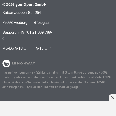
© 2026 yourXpert GmbH
Kaiser-Joseph-Str. 254
79098 Freiburg im Breisgau
Support: +49 761 21 609 789-
0
Mo-Do 9-18 Uhr, Fr 9-15 Uhr
Partner von
Lemonway
(Zahlungsinstitut mit Sitz in 8, rue du Sentier, 75002
Paris, zugelassen von der französischen Finanzmarktaufsichtsbehörde
ACPR
(Autorité de contrôle prudentiel et de résolution)
unter der Nummer 16568),
eingetragen im Register der Finanzdienstleister (
Regafi
)
Anliegen schildern
Angebot einholen