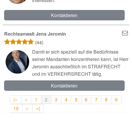
Interessen.
Kontaktieren
Rechtsanwalt Jens Jeromin
(44)
Damit er sich speziell auf die Bedürfnisse
seiner Mandanten konzentrieren kann, ist Herr
Jeromin ausschließlich im STRAFRECHT
und im VERKEHRSRECHT tätig.
Kontaktieren
|«
«
1
2
3
4
5
6
7
8
9
10
»
»|