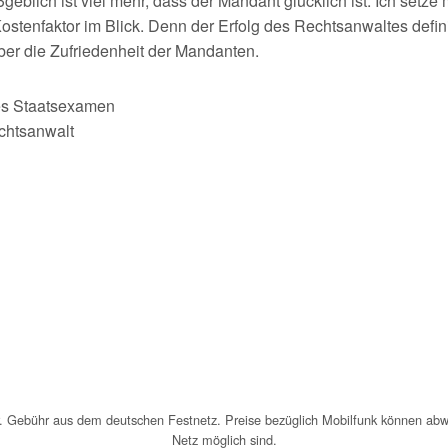
eblich ist viel mehr, dass der Mandant glücklich ist. Ich setz
ostenfaktor im Blick. Denn der Erfolg des Rechtsanwaltes defin
er die Zufriedenheit der Mandanten.
tes Staatsexamen
chtsanwalt
uer. Gebühr aus dem deutschen Festnetz. Preise bezüglich Mobilfunk können ab
Netz möglich sind.