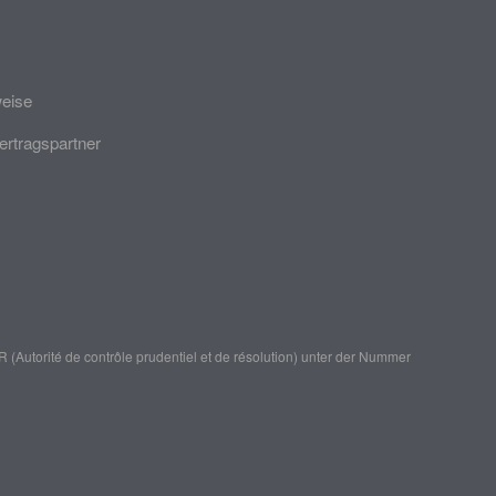
weise
ertragspartner
(Autorité de contrôle prudentiel et de résolution)
unter der Nummer