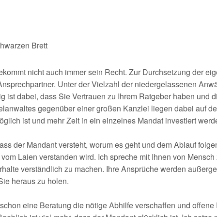
hwarzen Brett
bekommt nicht auch immer sein Recht. Zur Durchsetzung der eig
 Ansprechpartner. Unter der Vielzahl der niedergelassenen Anwäl
ig ist dabei, dass Sie Vertrauen zu Ihrem Ratgeber haben und di
zelanwaltes gegenüber einer großen Kanzlei liegen dabei auf de
glich ist und mehr Zeit in ein einzelnes Mandat investiert werd
dass der Mandant versteht, worum es geht und dem Ablauf folgen 
 vom Laien verstanden wird. Ich spreche mit Ihnen von Mensch
halte verständlich zu machen. Ihre Ansprüche werden außergeric
 Sie heraus zu holen.
chon eine Beratung die nötige Abhilfe verschaffen und offene F