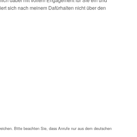
e mich dabei mit vollem Engagement für Sie ein und
iert sich nach meinem Dafürhalten nicht über den
weichen. Bitte beachten Sie, dass Anrufe nur aus dem deutschen