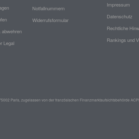
Impressum
ragen
Notfallnummern
Datenschutz
üfen
Widerrufsformular
Rechtliche Hin
& abwehren
Rankings und V
 Legal
er, 75002 Paris, zugelassen von der französischen Finanzmarktaufsichtsbehörde
ACPR 