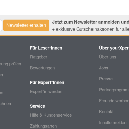
Jetzt zum Newsletter anmelden und
+ exklusive Gutscheinaktionen für al
Für Leser*innen
Über yourXper
Ratgeber
Über uns
ung prüfen
Bewertungen
Jobs
en
Presse
Für Expert*innen
Partnerprogra
Expert*in werden
en
Freunde werben
echnen
Service
Kontakt
Hilfe & Kundenservice
Inhalte melden
Zahlungsarten