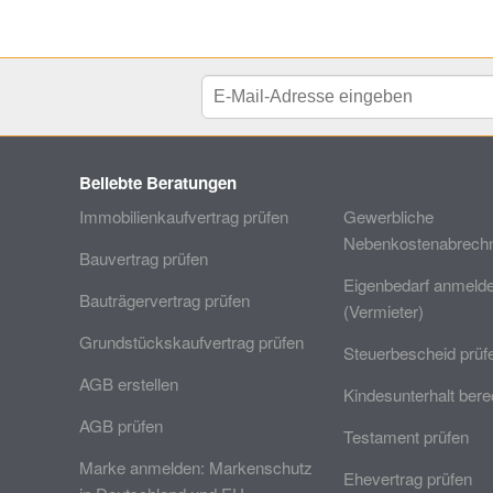
Beliebte Beratungen
Immobilienkaufvertrag prüfen
Gewerbliche
Nebenkostenabrechn
Bauvertrag prüfen
Eigenbedarf anmeld
Bauträgervertrag prüfen
(Vermieter)
Grundstückskaufvertrag prüfen
Steuerbescheid prüf
AGB erstellen
Kindesunterhalt ber
AGB prüfen
Testament prüfen
Marke anmelden: Markenschutz
Ehevertrag prüfen