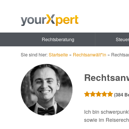
Rechtsberatung
Steue
Sie sind hier:
Startseite
»
Rechtsanwält*in
»
Rechtsan
Rechtsanw
(
384
Be
Ich bin schwerpunkt
sowie im Reiserech