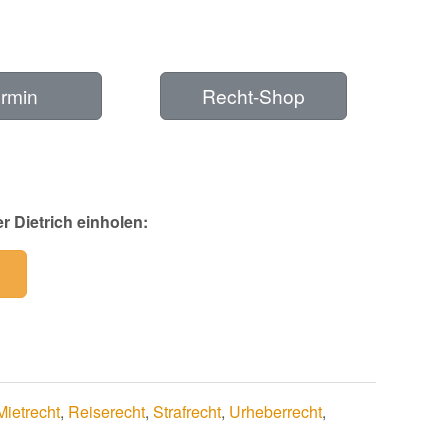
rmin
Recht-Shop
r Dietrich einholen:
Mietrecht
,
Reiserecht
,
Strafrecht
,
Urheberrecht
,