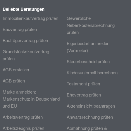
Beliebte Beratungen
Immobilienkaufvertrag prüfen
Gewerbliche
Nebenkostenabrechnung
Bauvertrag prüfen
prüfen
Bauträgervertrag prüfen
Eigenbedarf anmelden
(Vermieter)
Grundstückskaufvertrag
prüfen
Steuerbescheid prüfen
AGB erstellen
Kindesunterhalt berechnen
AGB prüfen
Testament prüfen
Marke anmelden:
Ehevertrag prüfen
Markenschutz in Deutschland
und EU
Akteneinsicht beantragen
Arbeitsvertrag prüfen
Anwaltsrechnung prüfen
Arbeitszeugnis prüfen
Abmahnung prüfen &