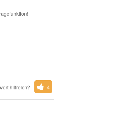
ragefunktion!
ort hilfreich?
4