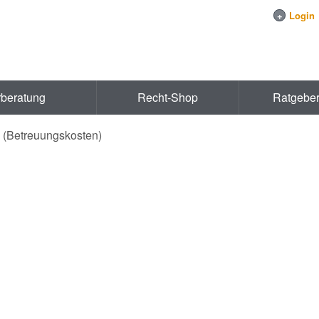
+
Login
rberatung
Recht-Shop
Ratgebe
 (Betreuungskosten)