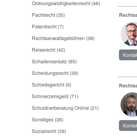
Ordnungswidrigkeitenrecht
(46)
Pachtrecht
(35)
Rechtsa
Patentrecht
(7)
Rechtsanwaltsgebühren
(38)
Reiserecht
(42)
Kontak
Schadensersatz
(85)
Scheidungsrecht
(39)
Schiedsgericht
(6)
Rechts
Schmerzensgeld
(71)
Schuldnerberatung Online
(21)
Sonstiges
(36)
Kontak
Sozialrecht
(39)