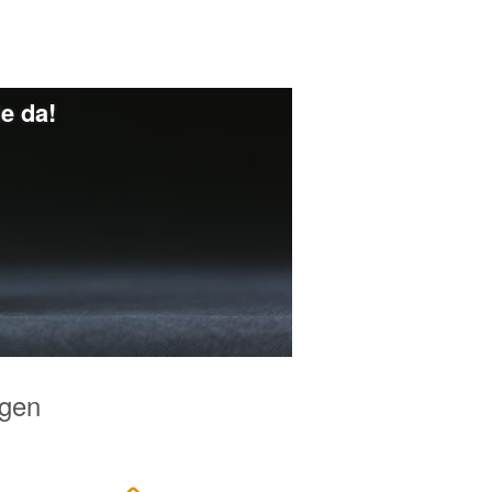
ie da!
egen