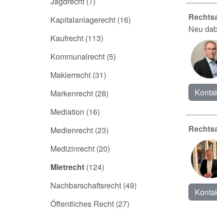
Jagdrecht
(7)
Rechtsa
Kapitalanlagerecht
(16)
Neu dab
Kaufrecht
(113)
Kommunalrecht
(5)
Maklerrecht
(31)
Kontak
Markenrecht
(28)
Mediation
(16)
Rechts
Medienrecht
(23)
Medizinrecht
(20)
Mietrecht
(124)
Nachbarschaftsrecht
(49)
Kontak
Öffentliches Recht
(27)