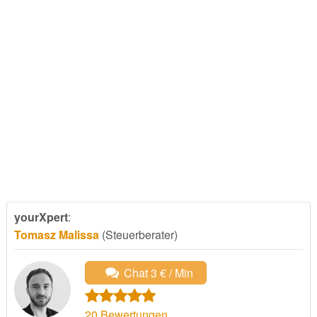
yourXpert
:
Tomasz Malissa
(Steuerberater)
Chat 3 € / Min
20
Bewertungen