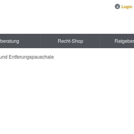
+
Login
rberatung
Recht-Shop
Ratgebe
und Entferungspauschale