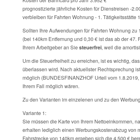
Kosten der Bahncard pro Jahr 3.952 €
prognostizierte jährliche Kosten für Dienstreisen -2.0
verbleiben für Fahrten Wohnung - 1. Tätigkeitsstätte 
Sollten Ihre Aufwendungen für Fahrten Wohnung zu 1. 
(bei 140km Entfernung und 0,30 € ist das ab der 47. F
Ihrem Arbeitgeber an Sie
steuerfrei
, weil die amorti
Um die Steuerfreiheit zu erreichen, ist es wichtig, 
überlassen wird. Nach aktuellster Rechtsprechung 
möglich (BUNDESFINANZHOF Urteil vom 1.8.2019, VI 
Ihrem Fall möglich wären.
Zu den Varianten im einzelenen und zu den Werbung
Variante 1:
Sie müssen die Karte von Ihrem Nettoeinkommen, na
erhalten lediglich einen Werbungskostenabzug von m
Fahrstrecke von 140km ergeben sich die 4.500 € bereit