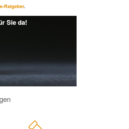
ne-Ratgeber
.
r Sie da!
egen