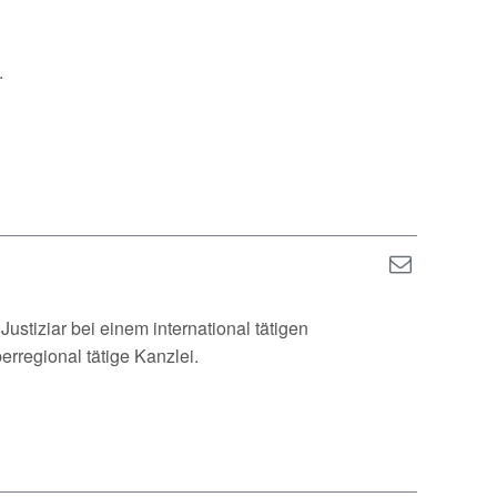
.
ustiziar bei einem international tätigen
erregional tätige Kanzlei.