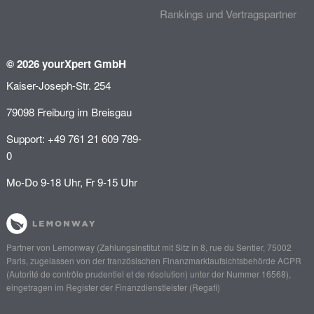
Rankings und Vertragspartner
© 2026 yourXpert GmbH
Kaiser-Joseph-Str. 254
79098 Freiburg im Breisgau
Support: +49 761 21 609 789-
0
Mo-Do 9-18 Uhr, Fr 9-15 Uhr
Partner von
Lemonway
(Zahlungsinstitut mit Sitz in 8, rue du Sentier, 75002
Paris, zugelassen von der französischen Finanzmarktaufsichtsbehörde
ACPR
(Autorité de contrôle prudentiel et de résolution)
unter der Nummer 16568),
eingetragen im Register der Finanzdienstleister (
Regafi
)