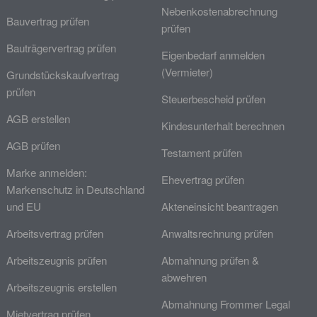
Nebenkostenabrechnung
Bauvertrag prüfen
prüfen
Bauträgervertrag prüfen
Eigenbedarf anmelden
(Vermieter)
Grundstückskaufvertrag
prüfen
Steuerbescheid prüfen
AGB erstellen
Kindesunterhalt berechnen
AGB prüfen
Testament prüfen
Marke anmelden:
Ehevertrag prüfen
Markenschutz in Deutschland
und EU
Akteneinsicht beantragen
Arbeitsvertrag prüfen
Anwaltsrechnung prüfen
Arbeitszeugnis prüfen
Abmahnung prüfen &
abwehren
Arbeitszeugnis erstellen
Abmahnung Frommer Legal
Mietvertrag prüfen