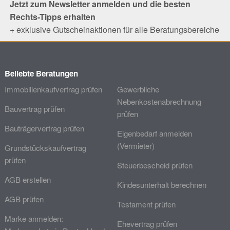
Jetzt zum Newsletter anmelden und die besten
Rechts-Tipps erhalten
+ exklusive Gutscheinaktionen für alle Beratungsbereiche
Beliebte Beratungen
Immobilienkaufvertrag prüfen
Gewerbliche
Nebenkostenabrechnung
Bauvertrag prüfen
prüfen
Bauträgervertrag prüfen
Eigenbedarf anmelden
(Vermieter)
Grundstückskaufvertrag
prüfen
Steuerbescheid prüfen
AGB erstellen
Kindesunterhalt berechnen
AGB prüfen
Testament prüfen
Marke anmelden:
Ehevertrag prüfen