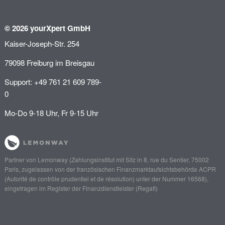
© 2026 yourXpert GmbH
Kaiser-Joseph-Str. 254
79098 Freiburg im Breisgau
Support: +49 761 21 609 789-
0
Mo-Do 9-18 Uhr, Fr 9-15 Uhr
Partner von
Lemonway
(Zahlungsinstitut mit Sitz in 8, rue du Sentier, 75002
Paris, zugelassen von der französischen Finanzmarktaufsichtsbehörde
ACPR
(Autorité de contrôle prudentiel et de résolution)
unter der Nummer 16568),
eingetragen im Register der Finanzdienstleister (
Regafi
)