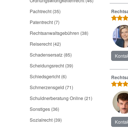
Ordnungswidrigkeitenrecht
(46)
Pachtrecht
(35)
Rechtsa
Patentrecht
(7)
Rechtsanwaltsgebühren
(38)
Reiserecht
(42)
Schadensersatz
(85)
Kontak
Scheidungsrecht
(39)
Schiedsgericht
(6)
Rechtsa
Schmerzensgeld
(71)
Schuldnerberatung Online
(21)
Sonstiges
(36)
Sozialrecht
(39)
Kontak