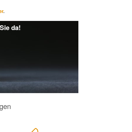
er
.
Sie da!
egen