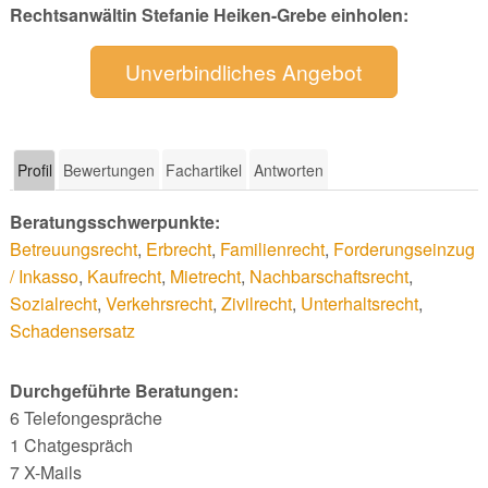
Rechtsanwältin Stefanie Heiken-Grebe einholen:
Unverbindliches Angebot
Profil
Bewertungen
Fachartikel
Antworten
Beratungsschwerpunkte:
Betreuungsrecht
,
Erbrecht
,
Familienrecht
,
Forderungseinzug
/ Inkasso
,
Kaufrecht
,
Mietrecht
,
Nachbarschaftsrecht
,
Sozialrecht
,
Verkehrsrecht
,
Zivilrecht
,
Unterhaltsrecht
,
Schadensersatz
Durchgeführte Beratungen:
6 Telefongespräche
1 Chatgespräch
7 X-Mails