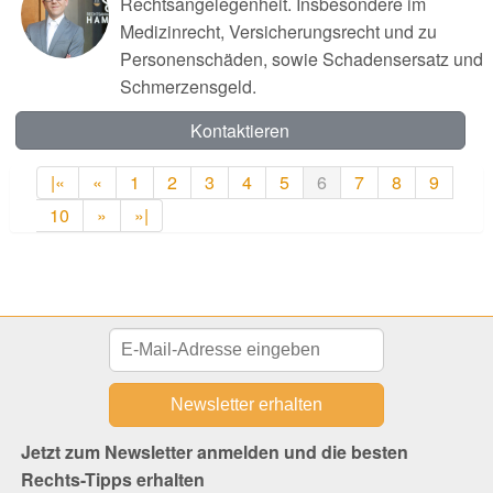
Rechtsangelegenheit. Insbesondere im
Medizinrecht, Versicherungsrecht und zu
Personenschäden, sowie Schadensersatz und
Schmerzensgeld.
Kontaktieren
|«
«
1
2
3
4
5
6
7
8
9
10
»
»|
Jetzt zum Newsletter anmelden und die besten
Rechts-Tipps erhalten