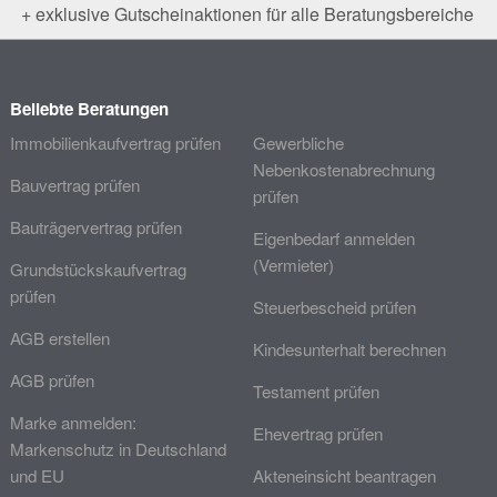
+ exklusive Gutscheinaktionen für alle Beratungsbereiche
Beliebte Beratungen
Immobilienkaufvertrag prüfen
Gewerbliche
Nebenkostenabrechnung
Bauvertrag prüfen
prüfen
Bauträgervertrag prüfen
Eigenbedarf anmelden
(Vermieter)
Grundstückskaufvertrag
prüfen
Steuerbescheid prüfen
AGB erstellen
Kindesunterhalt berechnen
AGB prüfen
Testament prüfen
Marke anmelden:
Ehevertrag prüfen
Markenschutz in Deutschland
und EU
Akteneinsicht beantragen