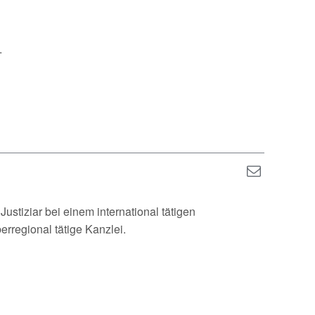
.
ustiziar bei einem international tätigen
erregional tätige Kanzlei.