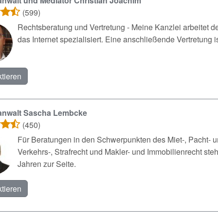
nwalt und Mediator Christian Joachim
(599)
Rechtsberatung und Vertretung - Meine Kanzlei arbeitet d
das Internet spezialisiert. Eine anschließende Vertretung is
tieren
anwalt Sascha Lembcke
(450)
Für Beratungen in den Schwerpunkten des Miet-, Pacht- 
Verkehrs-, Strafrecht und Makler- und Immobilienrecht ste
Jahren zur Seite.
tieren