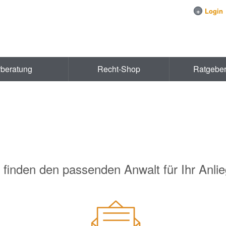
+
Login
rberatung
Recht-Shop
Ratgebe
 finden den passenden Anwalt für Ihr Anli