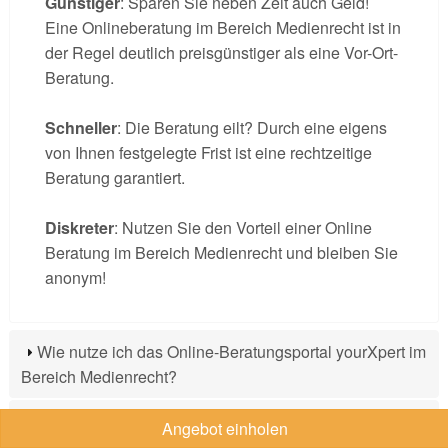
Günstiger
: Sparen Sie neben Zeit auch Geld!
Eine Onlineberatung im Bereich Medienrecht ist in
der Regel deutlich preisgünstiger als eine Vor-Ort-
Beratung.
Schneller
: Die Beratung eilt? Durch eine eigens
von Ihnen festgelegte Frist ist eine rechtzeitige
Beratung garantiert.
Diskreter
: Nutzen Sie den Vorteil einer Online
Beratung im Bereich Medienrecht und bleiben Sie
anonym!
Wie nutze ich das Online-Beratungsportal yourXpert im
Bereich Medienrecht?
Wie kontaktiere ich einen Experten für Medienrecht auf
Angebot einholen
yourXpert?