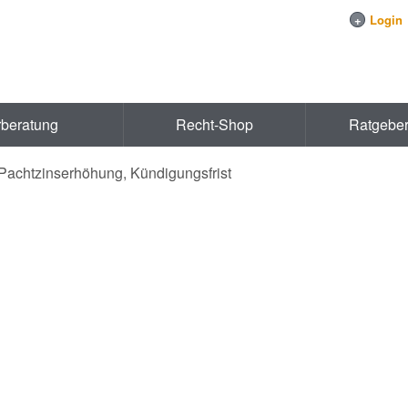
+
Login
rberatung
Recht-Shop
Ratgebe
 Pachtzinserhöhung, Kündigungsfrist