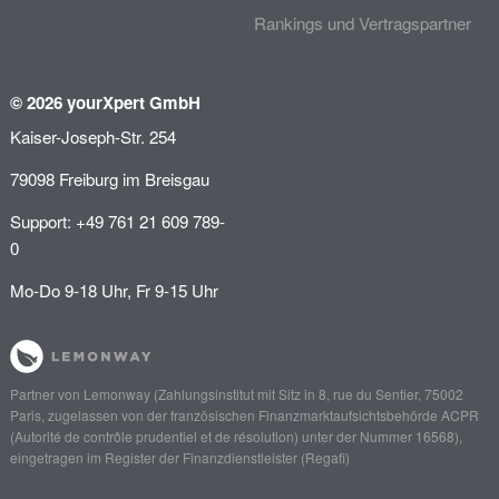
Rankings und Vertragspartner
© 2026 yourXpert GmbH
Kaiser-Joseph-Str. 254
79098 Freiburg im Breisgau
Support: +49 761 21 609 789-
0
Mo-Do 9-18 Uhr, Fr 9-15 Uhr
Partner von
Lemonway
(Zahlungsinstitut mit Sitz in 8, rue du Sentier, 75002
Paris, zugelassen von der französischen Finanzmarktaufsichtsbehörde
ACPR
(Autorité de contrôle prudentiel et de résolution)
unter der Nummer 16568),
eingetragen im Register der Finanzdienstleister (
Regafi
)