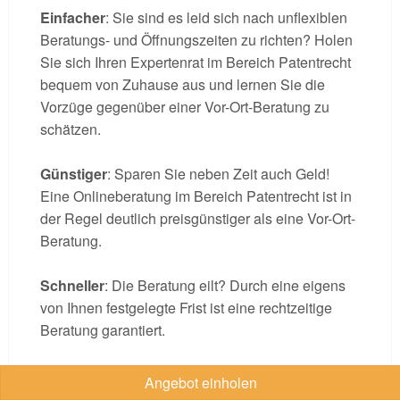
Einfacher
: Sie sind es leid sich nach unflexiblen
Beratungs- und Öffnungszeiten zu richten? Holen
Sie sich Ihren Expertenrat im Bereich Patentrecht
bequem von Zuhause aus und lernen Sie die
Vorzüge gegenüber einer Vor-Ort-Beratung zu
schätzen.
Günstiger
: Sparen Sie neben Zeit auch Geld!
Eine Onlineberatung im Bereich Patentrecht ist in
der Regel deutlich preisgünstiger als eine Vor-Ort-
Beratung.
Schneller
: Die Beratung eilt? Durch eine eigens
von Ihnen festgelegte Frist ist eine rechtzeitige
Beratung garantiert.
Diskreter
: Nutzen Sie den Vorteil einer Online
Angebot einholen
Beratung im Bereich Patentrecht und bleiben Sie