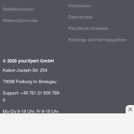
Impressum
Notfallnummern
Datenschutz
Widerrufsformular
Rechtliche Hinweise
Rankings und Vertragspartner
© 2026 yourXpert GmbH
Kaiser-Joseph-Str. 254
79098 Freiburg im Breisgau
Support: +49 761 21 609 789-
0
Mo-Do 9-18 Uhr, Fr 9-15 Uhr
Anliegen schildern
Angebot einholen