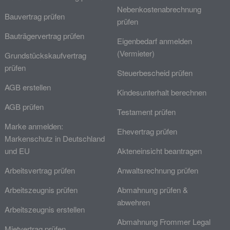
Nebenkostenabrechnung
Bauvertrag prüfen
prüfen
Bauträgervertrag prüfen
Eigenbedarf anmelden
(Vermieter)
Grundstückskaufvertrag
prüfen
Steuerbescheid prüfen
AGB erstellen
Kindesunterhalt berechnen
AGB prüfen
Testament prüfen
Marke anmelden:
Ehevertrag prüfen
Markenschutz in Deutschland
und EU
Akteneinsicht beantragen
Arbeitsvertrag prüfen
Anwaltsrechnung prüfen
Arbeitszeugnis prüfen
Abmahnung prüfen &
abwehren
Arbeitszeugnis erstellen
Abmahnung Frommer Legal
Mietvertrag prüfen